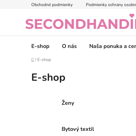
Prejsť
Obchodné podmienky
Podmienky ochrany osobn
na
obsah
E-shop
O nás
Naša ponuka a ce
Domov
/
E-shop
E-shop
Ženy
Bytový textil