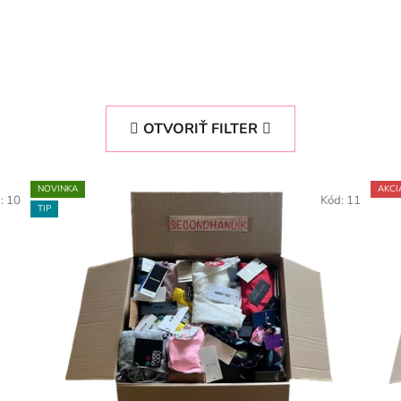
OTVORIŤ FILTER
NOVINKA
AKCI
d:
10
Kód:
11
TIP