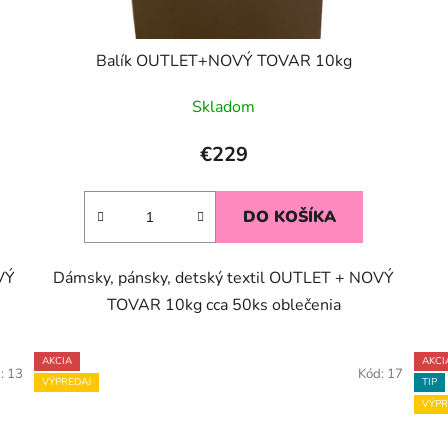
Balík OUTLET+NOVÝ TOVAR 10kg
Skladom
€229
DO KOŠÍKA
VÝ
Dámsky, pánsky, detský textil OUTLET + NOVÝ
TOVAR 10kg cca 50ks oblečenia
AKCIA
AKCI
d:
13
Kód:
17
VÝPREDAJ
TIP
VÝPR