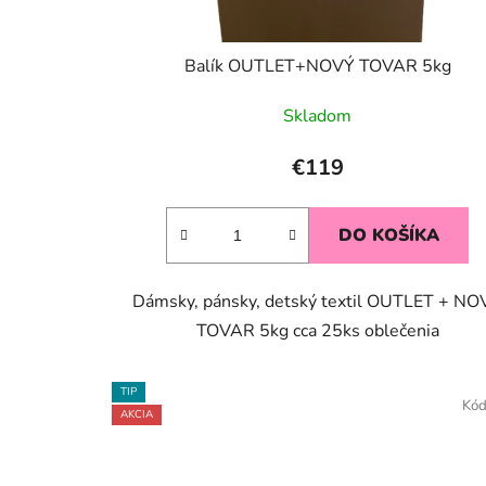
k
t
Balík OUTLET+NOVÝ TOVAR 5kg
o
v
Skladom
€119
DO KOŠÍKA
Dámsky, pánsky, detský textil OUTLET + NO
TOVAR 5kg cca 25ks oblečenia
TIP
Kó
AKCIA