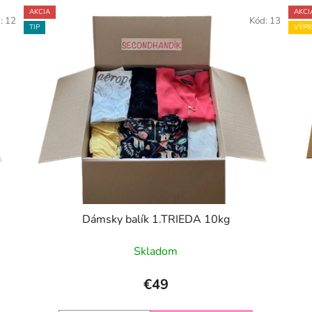
AKCIA
AKCI
d:
12
Kód:
13
TIP
VÝPR
Dámsky balík 1.TRIEDA 10kg
Skladom
€49