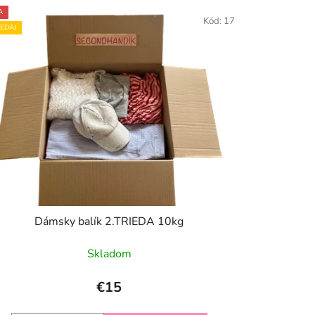
e
A
Kód:
17
p
EDAJ
r
o
d
u
k
t
o
v
Dámsky balík 2.TRIEDA 10kg
Skladom
€15