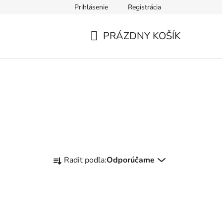
Prihlásenie
Registrácia
PRÁZDNY KOŠÍK
NÁKUPNÝ
KOŠÍK
R
Radiť podľa:
Odporúčame
a
d
e
n
i