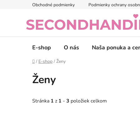
Prejsť
Obchodné podmienky
Podmienky ochrany osobn
na
obsah
E-shop
O nás
Naša ponuka a ce
Domov
/
E-shop
/
Ženy
Ženy
Stránka
1
z
1
-
3
položiek celkom