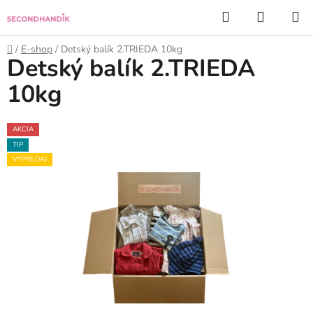
Prejsť
Hľadať
NÁKUP
na
KOŠÍK
obsah
Domov
/
E-shop
/
Detský balík 2.TRIEDA 10kg
Detský balík 2.TRIEDA
10kg
AKCIA
TIP
VÝPREDAJ